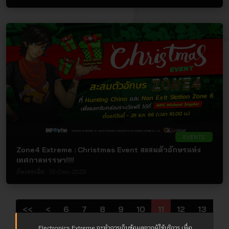
EVENTS
Zone4 Extreme : Christmas Event สะสมตัวอักษรแห่ง
เทศกาลหรรษา!!!!
อัพเดทเมื่อ :
12-Dec-2023
<<
<
6
7
8
9
10
11
12
13
14
15
>
>>
Electronics Extreme จะทำการเก็บข้อมูลจากผู้ใช้บริการ เพื่อ