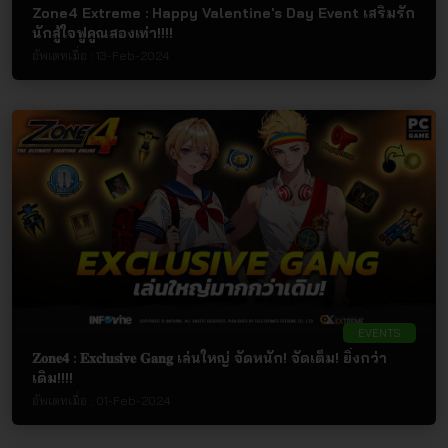
Zone4 Extreme : Happy Valentine's Day Event เสริมรัก
นักสู้ใจฟูคูณสองเท่า!!!!
อัพเดทเมื่อ :
13-Feb-2024
EVENTS
𝐙𝐨𝐧𝐞𝟒 : 𝐄𝐱𝐜𝐥𝐮𝐬𝐢𝐯𝐞 𝐆𝐚𝐧𝐠 เล่นใหญ่ จัดหนัก! จัดเต็ม! ยิ่งกว่า
เดิม!!!!
อัพเดทเมื่อ :
01-Feb-2024