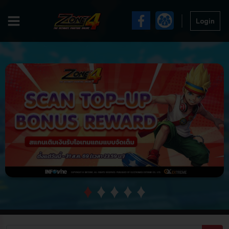
Login