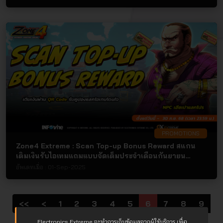
PROMOTIONS
Zone4 Extreme : Scan Top-up Bonus Reward สแกน
เติมเงินรับไอเทมแถมแบบจัดเต็มประจำเดือนกันยายน
2568!!!!
อัพเดทเมื่อ :
01-Sep-2025
<<
<
1
2
3
4
5
6
7
8
9
10
>
>>
Electronics Extreme จะทำการเก็บข้อมูลจากผู้ใช้บริการ เพื่อ