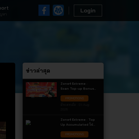
port
Login
ัญหา
ข่าวล่าสุด
Zone4 Extreme :
Scan Top-up Bonus
Reward สแกนเติมเงินรับ
PROMOTIONS
ไอเทมแถมแบบจัดเต็ม
เฉพาะการเติมเงินผ่าน
อัพเดทเมื่อ :
01-Aug-
ช่องทาง QR Code
2026
เท่านั้น! รับไอเทมแถมสุด
คุ้ม
Zone4 Extreme : Top
Up Accumulated โปร
โมชั่นเติมเงินสะสม
PROMOTIONS
ประจำเดือน