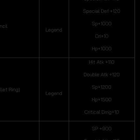
Special Def +120
Sp+1000
ncil
Legend
Cri+10
Hp+1000
Hit Atk +110
Double Atk +120
Sp+1200
llet Ring)
Legend
Hp+1500
Critical Dmg+10
SP +900