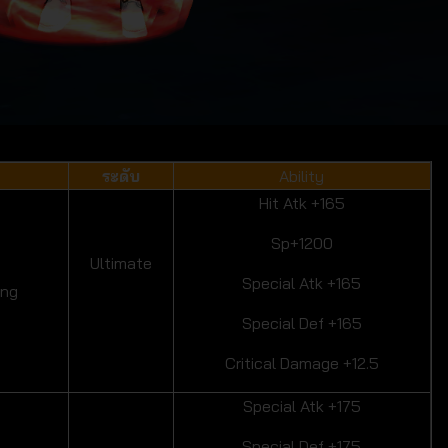
ระดับ
Ability
Hit Atk +165
Sp+1200
Ultimate
Special Atk +165
ing
Special Def +165
Critical Damage +12.5
Special Atk +175
Special Def +175