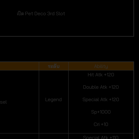
เปิด Pet Deco 3rd Slot
ระดับ
Ability
Hit Atk +120
Double Atk +120
Legend
Special Atk +120
asel
Sp+1000
Cri +10
Special Atk +110