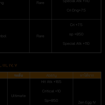
Special Atk +110
ing
Rare
Cri Dng+7.5
Cri +7.5
sp +850
mbol
Rare
Special Atk +110
 lll, lV, V
ระดับ
Ability
หาได้จาก
Hit Atk +165
Critical +10
Ultimate
Sp+850
Zen Egg IV