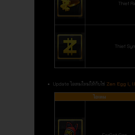
Thief R
Thief Sy
Update ไอเทมใหม่ให้กับไข่
Zen Egg l, ll,
ไอเทม