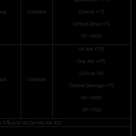
ing
Ultimate
Critical +7.5
Critical Dmg +7.5
SP +1000
Hit Atk +175
Grip Atk +175
Critical +10
ask
Ultimate
Critical Damage +7.5
HP +1000
SP +750
บ 3 ชิ่นบวก All Def/All Atk 100