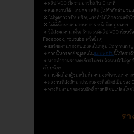
🔸คลิป VDO มีความยาวไม่เกิน 5 นาที
🔸ส่งผลงานได้ 1 เกมต่อ 1 คลิป (ไม่จำกัดจำนวนเ
🚫 ไม่พูดจาว่าร้ายหรือยุแยงทำให้เกิดความเข้าใ
🚫 ไม่มีเนื้อหาลามกอนาจาร หรือผิดกฎหมาย
🔸วิธีส่งผลงาน เมื่อสร้างสรรค์คลิป VDO เรียบร
Facebook, Youtube หรืออื่นๆ
🔸แชร์ผลงานของตนเองลงในกลุ่ม Community O
🔸จากนั้นกรอกข้อมูลลงใน
แบบฟอร์ม
นี้ให้ครบถ
🔸หากทำตามรายละเอียดไม่ครบถ้วนหรือไม่ถูกต้
เรียบร้อย
🔸การคัดเลือกผู้ชนะนั้นทีมงานจะพิจารณาจาก
🔸ผลงานที่ส่งเข้ามาประกวดจะถือสิทธ์เป็นของ
🔸ทางทีมงานขอสงวนสิทธิ์การเปลี่ยนแปลงโดยไม
รา