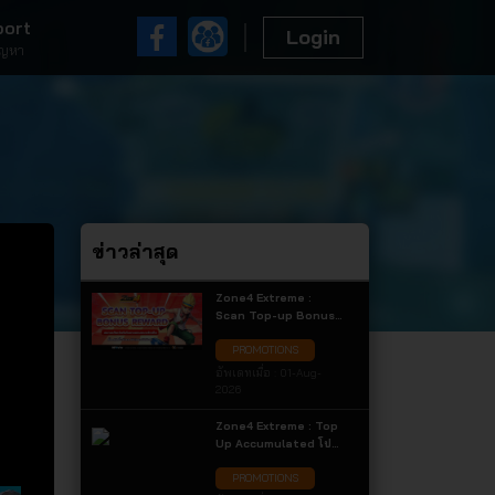
port
Login
ัญหา
ข่าวล่าสุด
Zone4 Extreme :
Scan Top-up Bonus
Reward สแกนเติมเงินรับ
PROMOTIONS
ไอเทมแถมแบบจัดเต็ม
เฉพาะการเติมเงินผ่าน
อัพเดทเมื่อ :
01-Aug-
ช่องทาง QR Code
2026
เท่านั้น! รับไอเทมแถมสุด
คุ้ม
Zone4 Extreme : Top
Up Accumulated โปร
โมชั่นเติมเงินสะสม
PROMOTIONS
ประจำเดือน