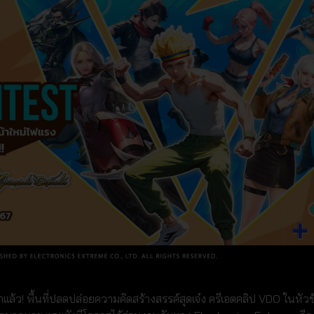
 พื้นที่ปลดปล่อยความคิดสร้างสรรค์สุดเจ๋ง ครีเอตคลิป VDO ในหัวข