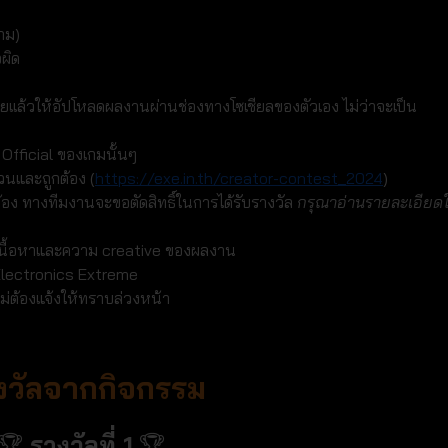
กม)
จผิด
้อยเเล้วให้อัปโหลดผลงานผ่านช่องทางโซเชียลของตัวเอง ไม่ว่าจะเป็น
fficial ของเกมนั้นๆ
้วนและถูกต้อง (
https://exe.in.th/creator-contest_2024
)
อง ทางทีมงานจะขอตัดสิทธิ์ในการได้รับรางวัล
กรุณาอ่านรายละเอียดใ
เนื้อหาและความ creative ของผลงาน
 Electronics Extreme
่ต้องแจ้งให้ทราบล่วงหน้า
งวัลจากกิจกรรม
🏆
รางวัลที่ 1
🏆