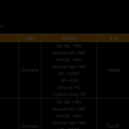
ox
ระดับ
สเตตัส
ส่วน
Hit Atk +180
Special Atk +180
Hit Def +180
Special Def +180
Ultimate
ทรงผม
HP +3000
SP +650
Critical +10
Critical Dmg +10
Hit Atk +180
Special Atk +180
Hit Def +180
Special Def +180
Ultimate
ใบหน้า