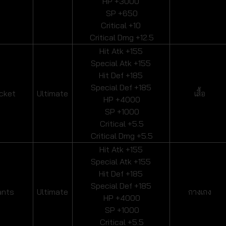
HP +3000
SP +650
Critical +10
Critical Dmg +12.5
Hit Atk +155
Special Atk +155
Hit Def +185
Special Def +185
cket
Ultimate
เสื้อ
HP +4000
SP +1000
Critical +5.5
Critical Dmg +5.5
Hit Atk +155
Special Atk +155
Hit Def +185
Special Def +185
ants
Ultimate
กางเกง
HP +4000
SP +1000
Critical +5.5