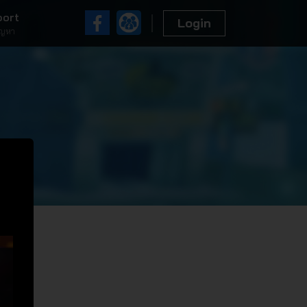
port
Login
ัญหา