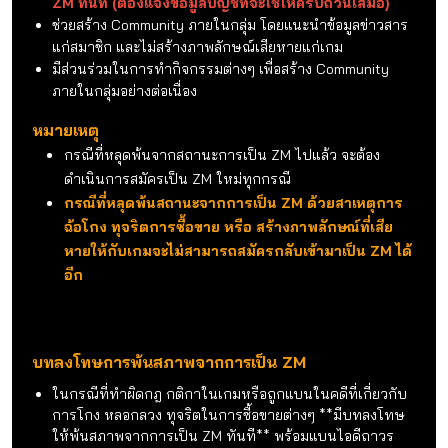
มีความเสียหายที่เกิดจากการปฏิบัติมิชอบ ฉ้อโกง หรือ
ประมาท ZM ท่านนั้นจะต้องรับผิดชอบความเสียหาย
ทั้งหมด
ZM จะต้องไม่ทำผิดกฎ-กติกาในเกม หรือถูกแบนจากคดี
การโกง ทุจริต หลอกลวง หากตรวจพบว่ามีความผิดจริง
หรือประมาทจนสร้างความเสียหาย จะต้องชดใช้ค่าเสีย
หายให้กับทางบริษัทตามมูลค่าที่บริษัทชดเชยให้ผู้เล่น
ห้าม ZM ใช้บัญชีธนาคารอื่นนอกเหนือจากที่แจ้งไว้กับทีม
งาน หากตรวจสอบพบ จะถูกปลดสถานะออกจากการเป็น
ZM ทันที (ต้องแจ้งข้อมูลบัญชีที่จะใช้ให้ครบถ้วนเสมอ)
ช่วยสร้าง Community ภายในกลุ่ม โดยแนะนำข้อมูลข่าวสาร
แก่สมาชิก และไม่สร้างภาพลักษณ์เสียหายแก่เกม
มีส่วนร่วมในการทำกิจกรรมต่างๆ เพื่อสร้าง Community
ภายในกลุ่มอย่างต่อเนื่อง
หมายเหตุ
กรณีที่หลุดพ้นจากสถานะการเป็น ZM ไปแล้ว จะต้อง
ดำเนินการสมัครเป็น ZM ใหม่ทุกกรณี
กรณีที่หลุดพ้นสถานะจากการเป็น ZM ด้วยสาเหตุการ
ฉ้อโกง ทุจริตการซื้อขาย หรือ สร้างภาพลักษณ์ที่เสีย