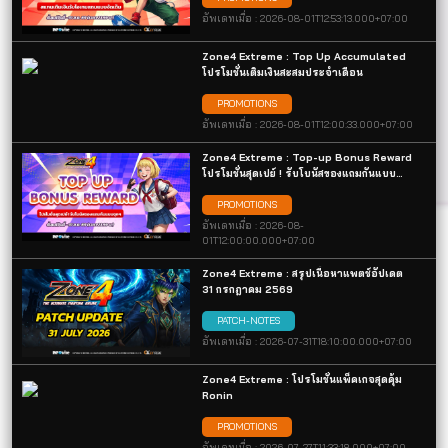
กลุ่มนักสู้ :
https://exe.in.th/Z4OfficialGroup
ข่าวล่าสุด
Zone4 Extreme : Scan Top-up Bonus
Reward สแกนเติมเงินรับไอเทมแถมแบบจัด
เต็ม เฉพาะการเติมเงินผ่านช่องทาง QR Code
PROMOTIONS
เท่านั้น! รับไอเทมแถมสุดคุ้ม
อัพเดทเมื่อ :
01-Aug-2026
Zone4 Extreme : Top Up Accumulated
โปรโมชั่นเติมเงินสะสมประจำเดือน
PROMOTIONS
อัพเดทเมื่อ :
01-Aug-2026
Zone4 Extreme : Top-up Bonus Reward
โปรโมชั่นสุดเปย์ ! รับโบนัสของแถมกันแบบ
จุกๆ
PROMOTIONS
อัพเดทเมื่อ :
01-Aug-2026