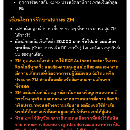
มีสิทธิ์เข้าร่วมงาน Event พิเศษของทาง EXTREME
ส่วนลดพิเศษ เมื่อสั่งซื้อบัตรเติมเงิน EXcash
ZM Package รับสิทธิ์ซื้อ Package ไอเทมสำหรับจำหน่าย
ในราคาพิเศษ
สิทธิ์ลุ้นรับไอเทมพิเศษทุกเดือน
เมื่อพูดคุยในช่องสนทนา จะมีเครื่องหมาย <ZM> นำหน้าชื่อ
ตัวละคร และข้อความที่พิมพ์จะเป็นสีเหลือง
ไอเทมหมวกพ่อค้าในเกม
Background Trade 1:1 ลาย ZM (ถุงเงิน)
ทุกการซื้อขายกับ <ZM> ประหยัดภาษีการเทรดเงินต่ำสุด
1%
เงื่อนไขการรักษาสถานะ ZM
ไม่ทำผิดกฎ กติกาการซื้อ-ขายต่างๆ ที่ทางประธานกลุ่ม ZM
ได้วางไว้
ต้องมียอดเติมเงินขั้นต่ำ
20,000 บาท ขึ้นไปอย่างต่อเนื่อง
ทุกเดือน
(นับจากการเติม DE เท่านั้น) โดยจะตัดยอดทุกวันที่
30 ของทุกเดือน
ZM ทุกคนจะต้องทำการใช้ EXE Authenticator ในการ
ล็อคไอดีทุกครั้ง และต้องควบคุมดูแลไอดีของตนเอง หาก