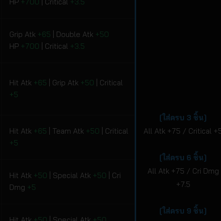
HP
+700
| Critical
+3.5
Grip Atk
+65
| Double Atk
+50
HP
+700
| Critical
+3.5
Hit Atk
+65
| Grip Atk
+50
| Critical
+5
[ใส่ครบ 3 ชิ้น]
Hit Atk
+65
| Team Atk
+50
| Critical
All Atk +75 / Critical +
+5
[ใส่ครบ 6 ชิ้น]
All Atk +75 / Cri Dmg
Hit Atk
+50
| Special Atk
+50
| Cri
+7.5
Dmg
+5
[ใส่ครบ 9 ชิ้น]
Hit Atk
+50
| Special Atk
+50