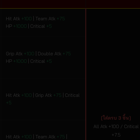
Hit Atk
+100
| Team Atk
+75
HP
+1000
| Critical
+5
Grip Atk
+100
| Double Atk
+75
HP
+1000
| Critical
+5
Hit Atk
+100
| Grip Atk
+75
| Critical
+5
[ใส่ครบ 3 ชิ้น]
All Atk +100 / Critical
+7.5
Hit Atk
+100
| Team Atk
+75
|