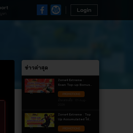
port
Login
ัญหา
ข่าวล่าสุด
Zone4 Extreme :
Scan Top-up Bonus
Reward สแกนเติมเงินรับ
PROMOTIONS
ไอเทมแถมแบบจัดเต็ม
เฉพาะการเติมเงินผ่าน
อัพเดทเมื่อ :
01-Aug-
ช่องทาง QR Code
2026
เท่านั้น! รับไอเทมแถมสุด
คุ้ม
Zone4 Extreme : Top
Up Accumulated โปร
โมชั่นเติมเงินสะสม
PROMOTIONS
ประจำเดือน