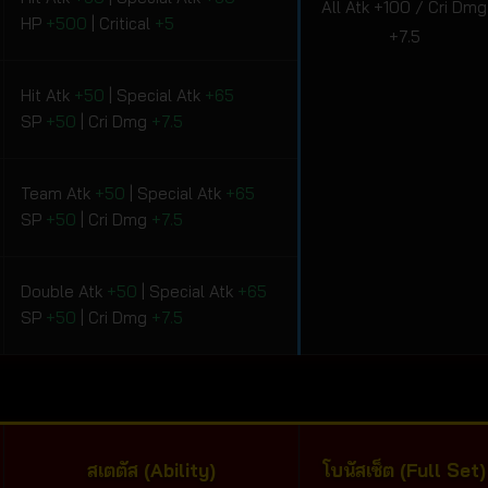
All Atk +100 / Cri Dmg
HP
+500
| Critical
+5
+7.5
Hit Atk
+50
| Special Atk
+65
SP
+50
| Cri Dmg
+7.5
Team Atk
+50
| Special Atk
+65
SP
+50
| Cri Dmg
+7.5
Double Atk
+50
| Special Atk
+65
SP
+50
| Cri Dmg
+7.5
สเตตัส (Ability)
โบนัสเซ็ต (Full Set)