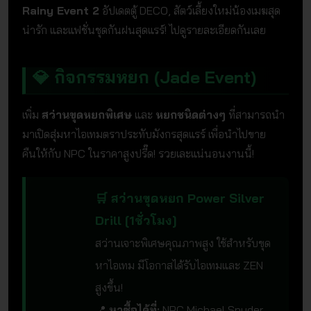
Rainy Event 2
อัปเดตตู้ DECO, สัตว์เลี้ยงใหม่น้องเมฆสุด
น่ารัก และแฟชั่นชุดกันฝนสุดแรร์! ไปดูรายละเอียดกันเลย
💎 กิจกรรมหยก (Jade Event)
เพิ่ม
สว่านขุดหยกพิเศษ
และ
หยกชนิดต่างๆ
ที่สามารถนำ
มาเปิดสุ่มหาไอเทมตราประทับมังกรสุดแรร์ เพื่อนำไปขาย
คืนให้กับ NPC ในราคาสูงปรี๊ด! รวยเละแน่นอนงานนี้!
🛒 สว่านขุดหยก Power Silver
Drill [1ชั่วโมง]
สว่านเจาะพิเศษคุณภาพสูง ใช้สำหรับขุด
หาไอเทม มีโอกาสได้รับไอเทมและ ZEN
สูงขึ้น!
📍
หาซื้อได้ที่:
NPC Michael Snyder