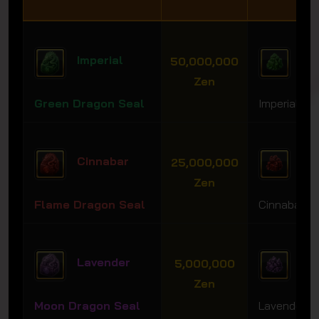
Imperial
Sha
50,000,000
Zen
Green Dragon Seal
Imperial Ja
Cinnabar
Sha
25,000,000
Zen
Flame Dragon Seal
Cinnabar J
Lavender
Sha
5,000,000
Zen
Moon Dragon Seal
Lavender J