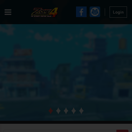
Login