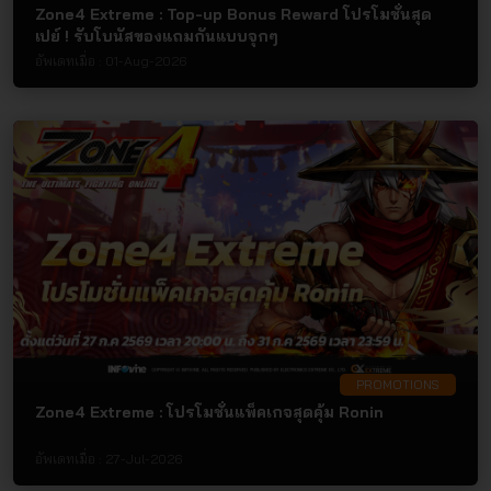
Zone4 Extreme : Top-up Bonus Reward โปรโมชั่นสุด
เปย์ ! รับโบนัสของแถมกันแบบจุกๆ
อัพเดทเมื่อ :
01-Aug-2026
PROMOTIONS
Zone4 Extreme : โปรโมชั่นแพ็คเกจสุดคุ้ม Ronin
อัพเดทเมื่อ :
27-Jul-2026