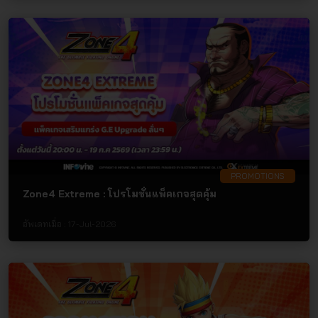
PROMOTIONS
Zone4 Extreme : โปรโมชั่นแพ็คเกจสุดคุ้ม
อัพเดทเมื่อ :
17-Jul-2026