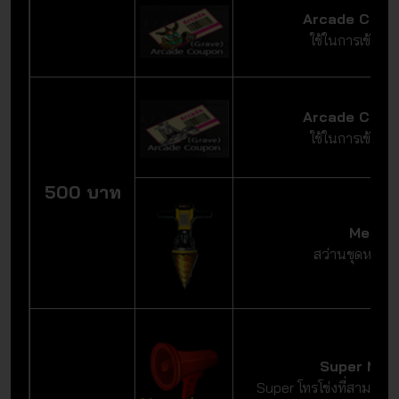
Arcade Coup
ใช้ในการเข้า 
Arcade Coup
ใช้ในการเข้า 
500
บาท
Metal D
สว่านขุดหา it
Super Meg
Super โทรโข่งที่สามารถใช้