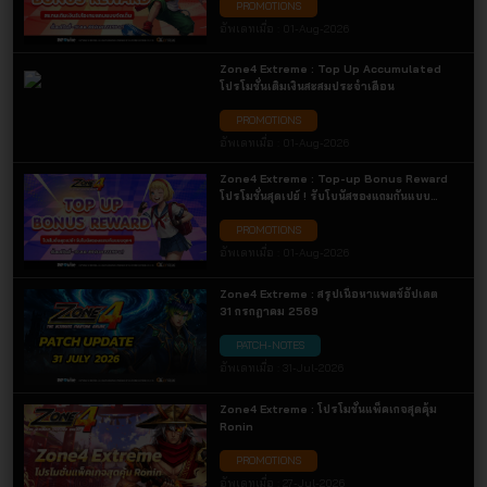
PROMOTIONS
เท่านั้น! รับไอเทมแถมสุดคุ้ม
อัพเดทเมื่อ :
01-Aug-2026
Zone4 Extreme : Top Up Accumulated
โปรโมชั่นเติมเงินสะสมประจำเดือน
PROMOTIONS
อัพเดทเมื่อ :
01-Aug-2026
Zone4 Extreme : Top-up Bonus Reward
โปรโมชั่นสุดเปย์ ! รับโบนัสของแถมกันแบบ
จุกๆ
PROMOTIONS
อัพเดทเมื่อ :
01-Aug-2026
Zone4 Extreme : สรุปเนื้อหาแพตช์อัปเดต
31 กรกฎาคม 2569
PATCH-NOTES
อัพเดทเมื่อ :
31-Jul-2026
Zone4 Extreme : โปรโมชั่นแพ็คเกจสุดคุ้ม
Ronin
PROMOTIONS
อัพเดทเมื่อ :
27-Jul-2026