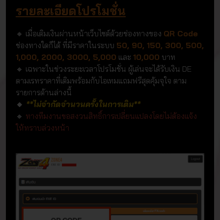
รายละเอียดโปรโมชั่น
🔸 เมื่อเติมเงินผ่านหน้าเว็บไซต์ด้วยช่องทางของ
QR Code
ช่องทางใดก็ได้ ที่มีราคาในระบบ
50, 90, 150, 300, 500,
1,000, 2000, 3000, 5,000
และ
10,000
บาท
🔸 เฉพาะในช่วงระยะเวลาโปรโมชั่น ผู้เล่นจะได้รับเงิน DE
ตามเรทราคาที่เติมพร้อมกับไอเทมแถมฟรีสุดคุ้มจุใจ ตาม
รายการด้านล่างนี้
🔸
**ไม่จำกัดจำนวนครั้งในการเติม**
🔸
ทางทีมงานขอสงวนสิทธิ์การเปลี่ยนแปลงโดยไม่ต้องแจ้ง
ให้ทราบล่วงหน้า