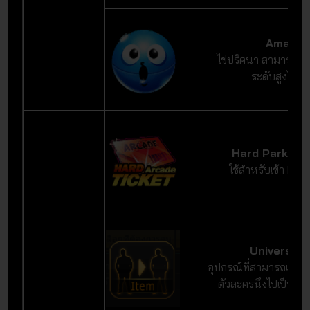
Amazin
ไข่ปริศนา สามารถสุ่ม
ระดับสูงไอเ
Hard Park Ar
ใช้สำหรับเข้า Ha
Universal
อุปกรณ์ที่สามารถเปลี่
ตัวละครนึงไปเป็นของ