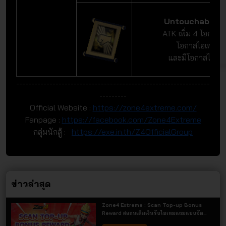
Untouchable A
ATK เพิ่ม 4 โอกาสส
โอกาสไอเทมถู
และมีโอกาสไอเท
----------------------------------------------------------------
---------
Official Website :
https://zone4extreme.com/
Fanpage :
https://facebook.com/Zone4Extreme
กลุ่มนักสู้ :
https://exe.in.th/Z4OfficialGroup
ข่าวล่าสุด
Zone4 Extreme : Scan Top-up Bonus
Reward สแกนเติมเงินรับไอเทมแถมแบบจัด
เต็ม เฉพาะการเติมเงินผ่านช่องทาง QR Code