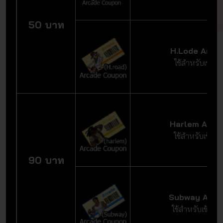
50
บาท
H.Lode Arca
ใช้สำหรับเข้าอ
Harlem Arca
ใช้สำหรับเข้าอ
90 บาท
Subway Arca
ใช้สำหรับเข้าอ