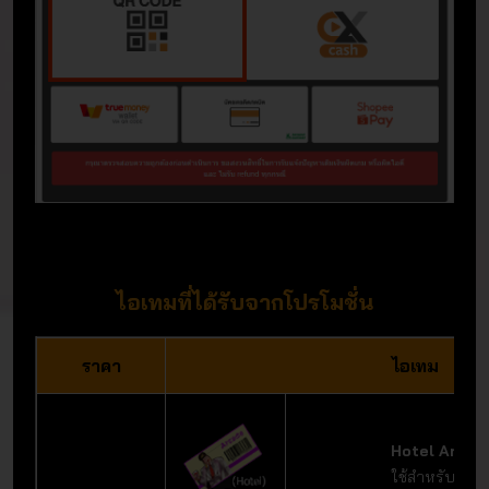
ไอเทมที่ได้รับจากโปรโมชั่น
ราคา
ไอเทม
Hotel Arcad
ใช้สำหรับเข้าอ