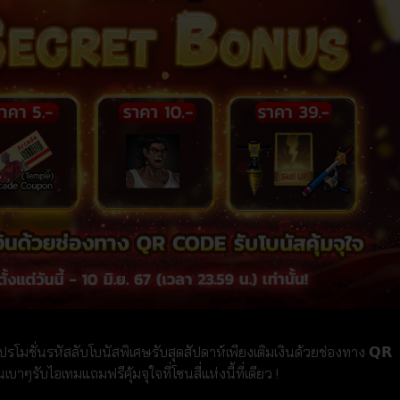
𝘀 โปรโมชั่นรหัสลับโบนัสพิเศษรับสุดสัปดาห์เพียงเติมเงินด้วยช่องทาง 𝗤𝗥
บาๆรับไอเทมแถมฟรีคุ้มจุใจที่โซนสี่แห่งนี้ที่เดียว !