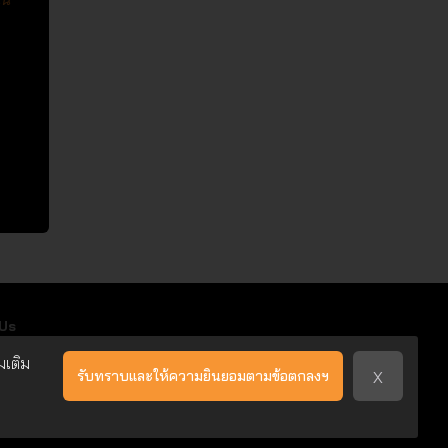
Us
มเติม
รับทราบและให้ความยินยอมตามข้อตกลงฯ
X
Ltd.