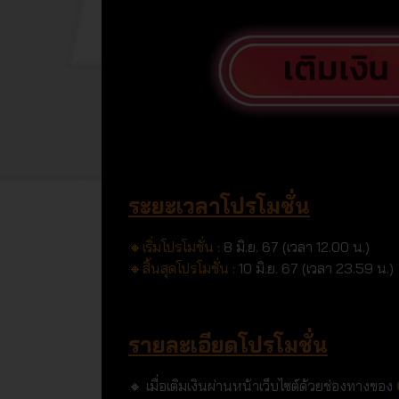
ระยะเวลาโปรโมชั่น
🔸เริ่มโปรโมชั่น
: 8 มิ.ย. 67 (เวลา 12.00 น.)
🔸สิ้นสุดโปรโมชั่น
: 10 มิ.ย. 67 (เวลา 23.59 น.)
รายละเอียดโปรโมชั่น
🔸 เมื่อเติมเงินผ่านหน้าเว็บไซต์ด้วยช่องทางของ