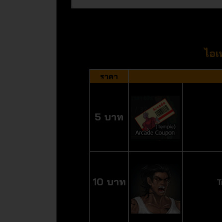
ไอเท
ราคา
5
บาท
10 บาท
T