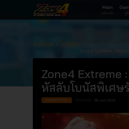
Main
Gam
หน้าหลัก
คู่
ข่าวทั้งหมด
โปรโมชั่น
Zone4 Extreme : Secret 
Zone4 Extreme :
หัสลับโบนัสพิเศษร
อัพเดทเมื่อ :
08-Jun-2024
PROMOTIONS