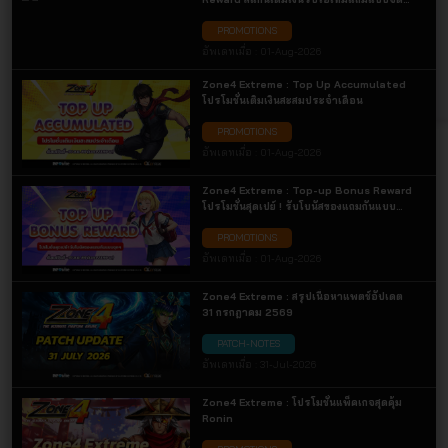
เต็ม เฉพาะการเติมเงินผ่านช่องทาง QR Code
PROMOTIONS
เท่านั้น! รับไอเทมแถมสุดคุ้ม
อัพเดทเมื่อ :
01-Aug-2026
Zone4 Extreme : Top Up Accumulated
โปรโมชั่นเติมเงินสะสมประจำเดือน
PROMOTIONS
อัพเดทเมื่อ :
01-Aug-2026
Zone4 Extreme : Top-up Bonus Reward
โปรโมชั่นสุดเปย์ ! รับโบนัสของแถมกันแบบ
จุกๆ
PROMOTIONS
อัพเดทเมื่อ :
01-Aug-2026
Zone4 Extreme : สรุปเนื้อหาแพตช์อัปเดต
31 กรกฎาคม 2569
PATCH-NOTES
อัพเดทเมื่อ :
31-Jul-2026
Zone4 Extreme : โปรโมชั่นแพ็คเกจสุดคุ้ม
Ronin