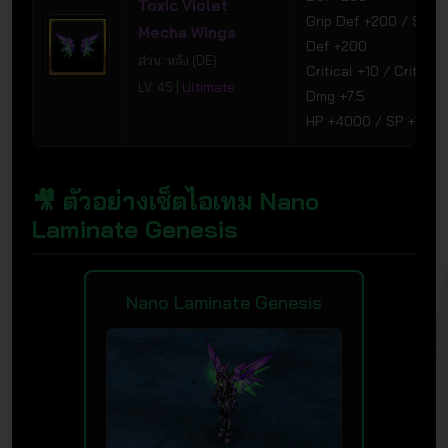
Toxic Violet
Grip Def +200 / Speci
Mecha Wings
Def +200
ส่วน: หลัง (DE)
Critical +10 / Critical
LV. 45 |
Ultimate
Dmg +7.5
HP +4000 / SP +1000
🎥 ตัวอย่างเซ็ตไอเทม Nano
Laminate Genesis
Nano Laminate Genesis