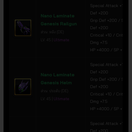
Special Attack +150 /
Def +200
Nano Laminate
Grip Def +200 / Speci
Genesis Railgun
Def +200
ส่วน: หลัง (DE)
Critical +10 / Critical
LV. 45 |
Ultimate
Dmg +7.5
HP +4000 / SP +1000
Special Attack +150 /
Def +200
Nano Laminate
Grip Def +200 / Speci
Genesis Helm
Def +200
ส่วน: ประดับ (DE)
Critical +10 / Critical
LV. 45 |
Ultimate
Dmg +7.5
HP +4000 / SP +1000
Special Attack +150 /
Def +200