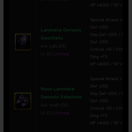
HP +4000 / SP +1000
Special Attack +150 /
Def +200
Laminate Genesis
Grip Def +200 / Speci
Gauntlets
Def +200
ส่วน: ถุงมือ (DE)
Critical +10 / Critical
LV. 45 |
Ultimate
Dmg +7.5
HP +4000 / SP +1000
Special Attack +150 /
Def +200
Nano Laminate
Grip Def +200 / Speci
Genesis Sabatons
Def +200
ส่วน: รองเท้า (DE)
Critical +10 / Critical
LV. 45 |
Ultimate
Dmg +7.5
HP +4000 / SP +1000