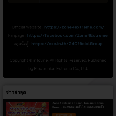
Official Website :
https://zone4extreme.com/
Fanpage :
https://facebook.com/Zone4Extreme
กลุ่มนักสู้ :
https://exe.in.th/Z4OfficialGroup
Copyright © infovine. All Rights Reserved. Published
by Electronics Extreme Co., Ltd.
ข่าวล่าสุด
Zone4 Extreme : Scan Top-up Bonus
Reward สแกนเติมเงินรับไอเทมแถมแบบจัด
เต็ม เฉพาะการเติมเงินผ่านช่องทาง QR Code
PROMOTIONS
เท่านั้น! รับไอเทมแถมสุดคุ้ม