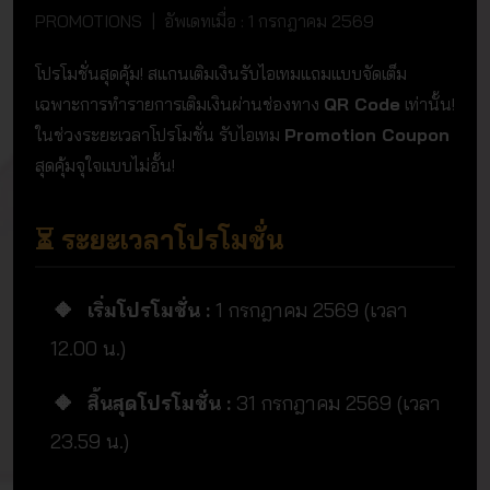
PROMOTIONS | อัพเดทเมื่อ : 1 กรกฎาคม 2569
โปรโมชั่นสุดคุ้ม! สแกนเติมเงินรับไอเทมแถมแบบจัดเต็ม
เฉพาะการทำรายการเติมเงินผ่านช่องทาง
QR Code
เท่านั้น!
ในช่วงระยะเวลาโปรโมชั่น รับไอเทม
Promotion Coupon
สุดคุ้มจุใจแบบไม่อั้น!
⏳ ระยะเวลาโปรโมชั่น
🔸
เริ่มโปรโมชั่น :
1 กรกฎาคม 2569 (เวลา
12.00 น.)
🔸
สิ้นสุดโปรโมชั่น :
31 กรกฎาคม 2569 (เวลา
23.59 น.)