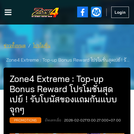
Login
ข่าวทั้งหมด
โปรโมชั่น
Zone4 Extreme : Top-up Bonus Reward โปรโมชั่นสุดเปย์ ! รับ
โบนัสของแถมกันแบบจุกๆ
Zone4 Extreme : Top-up
Bonus Reward โปรโมชั่นสุด
เปย์ ! รับโบนัสของแถมกันแบบ
จุกๆ
อัพเดทเมื่อ :
02-Feb-2026
PROMOTIONS