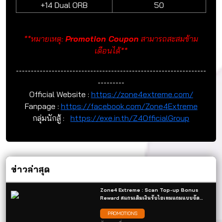
+14 Dual ORB
50
**หมายเหตุ:
Promotion Coupon
สามารถสะสมข้าม
เดือนได้**
----------------------------------------------------------------
---------
Official Website :
https://zone4extreme.com/
Fanpage :
https://facebook.com/Zone4Extreme
กลุ่มนักสู้ :
https://exe.in.th/Z4OfficialGroup
ข่าวล่าสุด
Zone4 Extreme : Scan Top-up Bonus
Reward สแกนเติมเงินรับไอเทมแถมแบบจัด
เต็ม เฉพาะการเติมเงินผ่านช่องทาง QR Code
PROMOTIONS
เท่านั้น! รับไอเทมแถมสุดคุ้ม