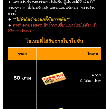
🔸 เฉพาะในช่วงระยะเวลาโปรโมชั่น ผู้เล่นจะได้รับเงิน DE
ตามเรทราคาที่เติมพร้อมกับไอเทมแถมฟรีตามรายการด้าน
ล่างนี้
🔸
**ไม่จำกัดจำนวนครั้งในการเติม**
🔸
ทางทีมงานขอสงวนสิทธิ์การเปลี่ยนแปลงโดยไม่ต้องแจ้ง
ให้ทราบล่วงหน้า
ไอเทมที่ได้รับจากโปรโมชั่น
ราคา
ไอเทม
Promoti
50
บาท
นำไปแลกไอเทมกับ