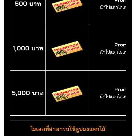
Promoti
500
บาท
นำไปแลกไอเทมกับ
Promoti
1,000 บาท
นำไปแลกไอเทมกับ
Promoti
5,000 บาท
นำไปแลกไอเทมกับ
ไอเทมที่สามารถใช้คูปองแลกได้