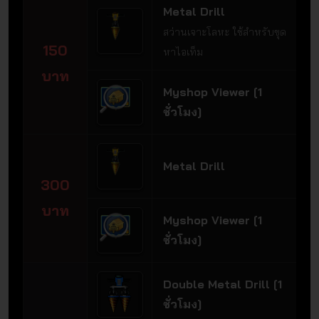
Metal Drill
สว่านเจาะโลหะ ใช้สำหรับขุด
150
หาไอเท็ม
บาท
Myshop Viewer [1
ชั่วโมง]
Metal Drill
300
บาท
Myshop Viewer [1
ชั่วโมง]
Double Metal Drill [1
ชั่วโมง]