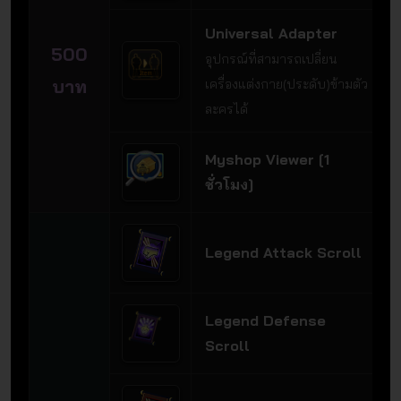
Universal Adapter
500
อุปกรณ์ที่สามารถเปลี่ยน
บาท
เครื่องแต่งกาย(ประดับ)ข้ามตัว
ละครได้
Myshop Viewer [1
ชั่วโมง]
Legend Attack Scroll
Legend Defense
Scroll