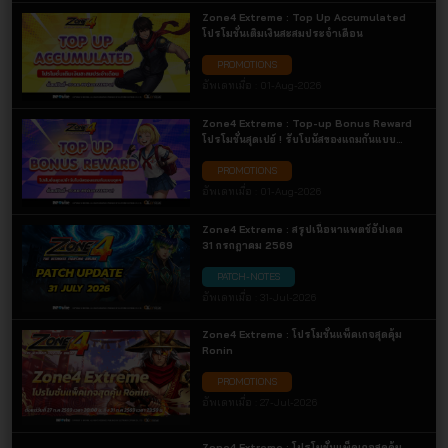
Zone4 Extreme : Top Up Accumulated
โปรโมชั่นเติมเงินสะสมประจำเดือน
PROMOTIONS
อัพเดทเมื่อ :
01-Aug-2026
Zone4 Extreme : Top-up Bonus Reward
โปรโมชั่นสุดเปย์ ! รับโบนัสของแถมกันแบบ
จุกๆ
PROMOTIONS
อัพเดทเมื่อ :
01-Aug-2026
Zone4 Extreme : สรุปเนื้อหาแพตช์อัปเดต
31 กรกฎาคม 2569
PATCH-NOTES
อัพเดทเมื่อ :
31-Jul-2026
Zone4 Extreme : โปรโมชั่นแพ็คเกจสุดคุ้ม
Ronin
PROMOTIONS
อัพเดทเมื่อ :
27-Jul-2026
Zone4 Extreme : โปรโมชั่นแพ็คเกจสุดคุ้ม