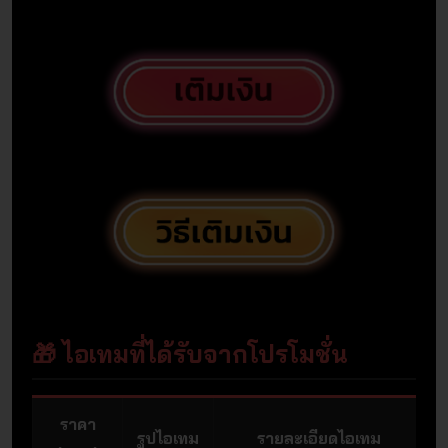
🎁 ไอเทมที่ได้รับจากโปรโมชั่น
ราคา
รูปไอเทม
รายละเอียดไอเทม