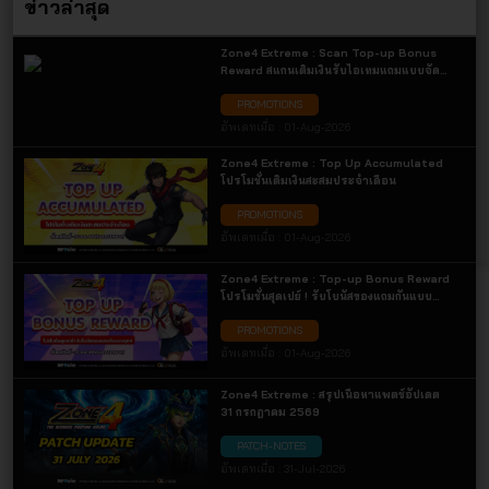
ข่าวล่าสุด
Zone4 Extreme : Scan Top-up Bonus
Reward สแกนเติมเงินรับไอเทมแถมแบบจัด
เต็ม เฉพาะการเติมเงินผ่านช่องทาง QR Code
PROMOTIONS
เท่านั้น! รับไอเทมแถมสุดคุ้ม
อัพเดทเมื่อ :
01-Aug-2026
Zone4 Extreme : Top Up Accumulated
โปรโมชั่นเติมเงินสะสมประจำเดือน
PROMOTIONS
อัพเดทเมื่อ :
01-Aug-2026
Zone4 Extreme : Top-up Bonus Reward
โปรโมชั่นสุดเปย์ ! รับโบนัสของแถมกันแบบ
จุกๆ
PROMOTIONS
อัพเดทเมื่อ :
01-Aug-2026
Zone4 Extreme : สรุปเนื้อหาแพตช์อัปเดต
31 กรกฎาคม 2569
PATCH-NOTES
อัพเดทเมื่อ :
31-Jul-2026