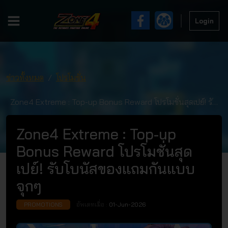
Login
ข่าวทั้งหมด
โปรโมชั่น
Zone4 Extreme : Top-up Bonus Reward โปรโมชั่นสุดเปย์! รับ
โบนัสของแถมกันแบบจุกๆ
Zone4 Extreme : Top-up
Bonus Reward โปรโมชั่นสุด
เปย์! รับโบนัสของแถมกันแบบ
จุกๆ
อัพเดทเมื่อ :
01-Jun-2026
PROMOTIONS