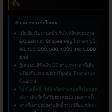
ชั่น
⚠️ กติกาการรับไอเทม:
เมื่อเติมเงินผ่านหน้าเว็บไซต์ด้วยช่องทาง
EXcash
และ
Shopee Pay
ในราคา
50,
90, 150, 300, 500, 1,000 และ 5,000
บาท
ผู้เล่นจะได้รับเงิน DE ตามเรทราคาที่เติม
พร้อมกับไอเทมแถมฟรีสุดคุ้ม (Promotion
Coupon)
โปรโมชั่นนี้ "ไม่จำกัดจำนวนครั้งในการ
เติม"
เติมกี่ครั้งก็รับของแถมไปเลยทุกครั้ง!
ทางทีมงานขอสงวนสิทธิ์การเปลี่ยนแปลง