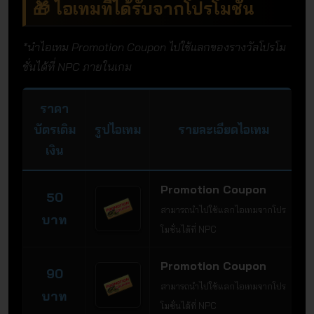
🎁 ไอเทมที่ได้รับจากโปรโมชั่น
*นำไอเทม Promotion Coupon ไปใช้แลกของรางวัลโปรโม
ชั่นได้ที่ NPC ภายในเกม
ราคา
บัตรเติม
รูปไอเทม
รายละเอียดไอเทม
เงิน
Promotion Coupon
50
สามารถนำไปใช้แลกไอเทมจากโปร
บาท
โมชั่นได้ที่ NPC
Promotion Coupon
90
สามารถนำไปใช้แลกไอเทมจากโปร
บาท
โมชั่นได้ที่ NPC