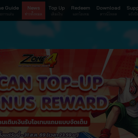
e Guide
News
Top Up
Redeem
Download
Sup
มือการเล่น
ข่าวทั้งหมด
เติมเงิน
แลกไอเทม
ดาวน์โหลด
แจ้งป