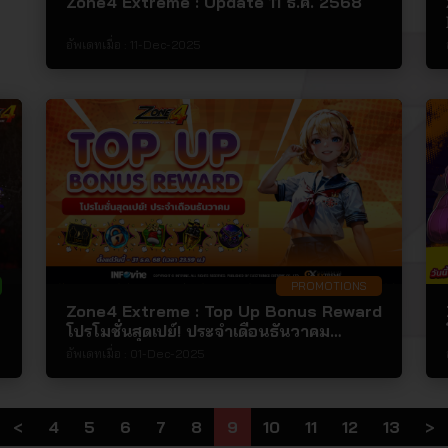
Zone4 Extreme : Update 11 ธ.ค. 2568
อัพเดทเมื่อ :
11-Dec-2025
PROMOTIONS
Zone4 Extreme : Top Up Bonus Reward
โปรโมชั่นสุดเปย์! ประจำเดือนธันวาคม
2568!!!!
อัพเดทเมื่อ :
01-Dec-2025
<
4
5
6
7
8
9
10
11
12
13
>