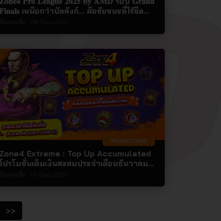
𝐙𝐨𝐧𝐞𝟒 𝐏𝐫𝐨 𝐋𝐞𝐚𝐠𝐮𝐞 𝟐𝟎𝟐𝟓 𝐛𝐲 𝐀𝐌𝐃 รอบ 𝐆𝐫𝐚𝐧𝐝
𝐅𝐢𝐧𝐚𝐥𝐬 เหนือกว่าบัลลังก์... คือชัยชนะที่ไร้ขีด
จำกัด ชิงเงินรางวัลและไอเทมมูลค่ารวมกว่า
อัพเดทเมื่อ :
09-Dec-2025
1,000,000 บาท!
PROMOTIONS
Zone4 Extreme : Top Up Accumulated
โปรโมชั่นเติมเงินสะสมประจำเดือนธันวาคม
2568!!!
อัพเดทเมื่อ :
01-Dec-2025
>>