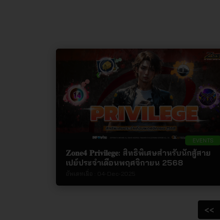
EVENTS
𝐙𝐨𝐧𝐞𝟒 𝐏𝐫𝐢𝐯𝐢𝐥𝐞𝐠𝐞: สิทธิพิเศษสำหรับนักสู้สาย
เปย์ประจำเดือนพฤศจิกายน 2568
อัพเดทเมื่อ :
04-Dec-2025
<<